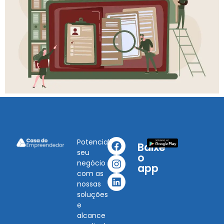
Potencialize
Baixe
seu
o
negócio
app
com as
nossas
soluções
e
alcance