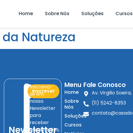
Home
Sobre Nós
Soluções
Cursos
s da Natureza
Menu
Fale Conosco
Inscreva-
Inscrever
Home
Av. Virgilio Soeir
se em
nossa
Sobre
(11) 5242-8353
Nós
Newsletter
contato@casado
para
Soluções
receber
Cursos
Newsletter
atualizações,