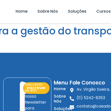
Home
Sobre Nós
Soluções
Cursos
a a gestão do transpo
Menu
Fale Conosco
Inscreva-
Inscrever
Home
Av. Virgilio Soeir
se em
nossa
Sobre
(11) 5242-8353
Nós
Newsletter
contato@casado
para
Soluções