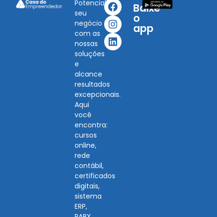
Potencialize
Baixe
seu
o
negócio
app
com as
nossas
soluções
e
alcance
resultados
excepcionais.
Aqui
você
encontra:
cursos
online,
rede
contábil,
certificados
digitais,
sistema
ERP,
PABX