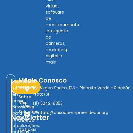
virtual,
software
de
monitoramento
inteligente
de
câmeras,
marketing
digital e
mais.
Menu
Fale Conosco
Inscreva-
Inscrever
Home
Av. Virgilio Soeira, 123 - Planalto Verde - Ribeirão
se
Preto/SP
em
Sobre
nossa
Nós
(11) 5242-8353
Newsletter
Soluções
contato@casadoempreendedor.org
para
Newsletter
receber
Cursos
atualizações,
Notícias
notícias