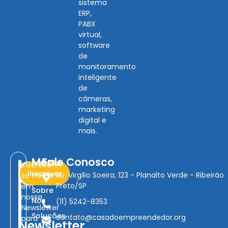
sistema
ERP,
PABX
virtual,
software
de
monitoramento
inteligente
de
câmeras,
marketing
digital e
mais.
Menu
Fale Conosco
Inscreva-
Inscrever
Home
Av. Virgilio Soeira, 123 - Planalto Verde - Ribeirão
se
Preto/SP
em
Sobre
nossa
Nós
(11) 5242-8353
Newsletter
Soluções
contato@casadoempreendedor.org
para
Newsletter