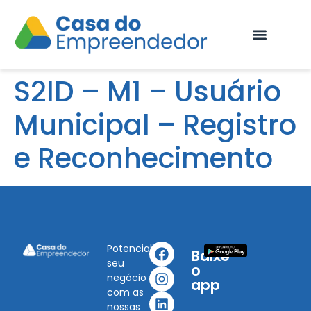
Fale Conosco
S2ID – M1 – Usuário
Municipal – Registro
e Reconhecimento
Potencialize
Baixe
seu
o
negócio
app
com as
nossas