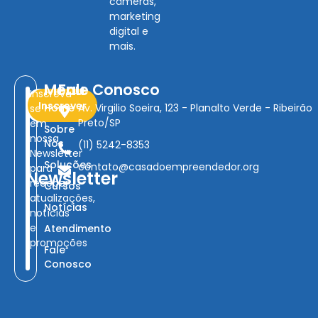
câmeras,
marketing
digital e
mais.
Menu
Fale Conosco
Inscreva-
Inscrever
Home
Av. Virgilio Soeira, 123 - Planalto Verde - Ribeirão
se
Preto/SP
em
Sobre
nossa
Nós
(11) 5242-8353
Newsletter
Soluções
contato@casadoempreendedor.org
para
Newsletter
receber
Cursos
atualizações,
Notícias
notícias
e
Atendimento
promoções
Fale
Conosco