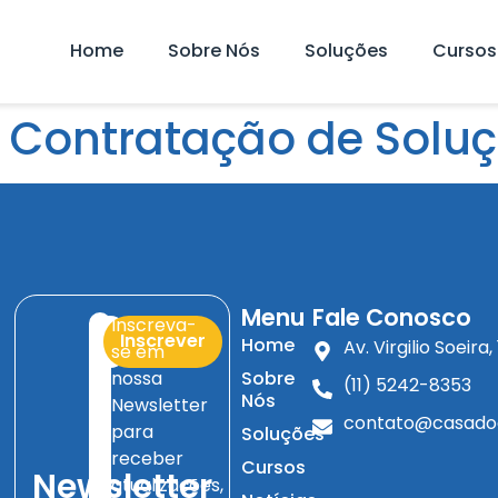
Home
Sobre Nós
Soluções
Cursos
 Contratação de Soluç
Menu
Fale Conosco
Inscreva-
Inscrever
Home
Av. Virgilio Soeir
se em
nossa
Sobre
(11) 5242-8353
Nós
Newsletter
contato@casado
para
Soluções
receber
Cursos
Newsletter
atualizações,