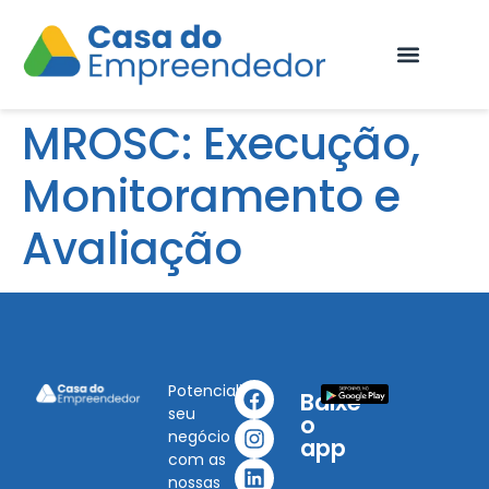
Fale Conosco
MROSC: Execução,
Monitoramento e
Avaliação
Potencialize
Baixe
seu
o
negócio
app
com as
nossas