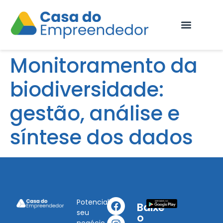
Fale Conosco
Monitoramento da
biodiversidade:
gestão, análise e
síntese dos dados
Potencialize
Baixe
seu
o