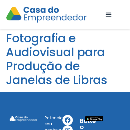
Fale Conosco
Fotografia e
Audiovisual para
Produção de
Janelas de Libras
Potencialize
Baixe
seu
o