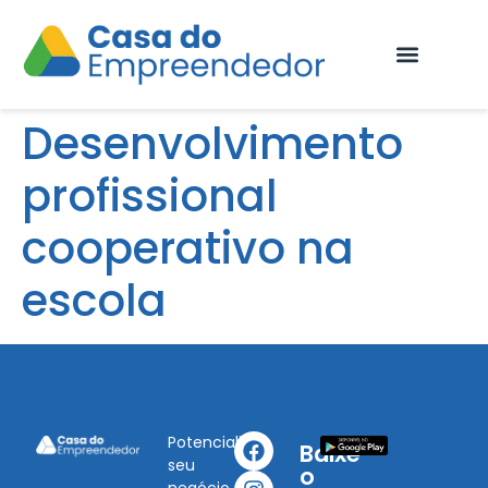
Fale Conosco
Desenvolvimento
profissional
cooperativo na
escola
Potencialize
Baixe
seu
o