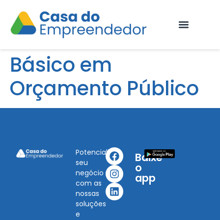
Fale Conosco
Básico em
Orçamento Público
Potencialize
Baixe
seu
o
negócio
app
com as
nossas
soluções
e