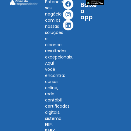
Potencialize
Baixe
seu
o
negócio
app
com as
nossas
soluções
e
alcance
resultados
excepcionais.
Aqui
você
encontra:
cursos
online,
rede
contábil,
certificados
digitais,
sistema
ERP,
PABX