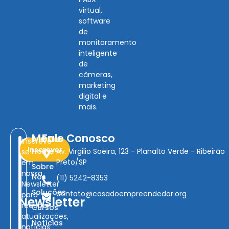
virtual,
software
de
monitoramento
inteligente
de
câmeras,
marketing
digital e
mais.
Menu
Fale Conosco
Inscreva-
Inscrever
Home
Av. Virgilio Soeira, 123 - Planalto Verde - Ribeirão
se
Preto/SP
em
Sobre
nossa
Nós
(11) 5242-8353
Newsletter
Soluções
contato@casadoempreendedor.org
para
Newsletter
receber
Cursos
atualizações,
Notícias
notícias