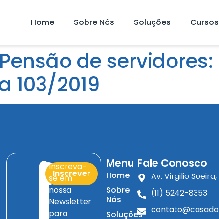
Home
Sobre Nós
Soluções
Cursos
Pensão de servidores:
 103/2019
Menu
Fale Conosco
Inscreva-
Inscrever
Home
Av. Virgilio Soeir
se em
nossa
Sobre
(11) 5242-8353
Nós
Newsletter
contato@casado
para
Soluções