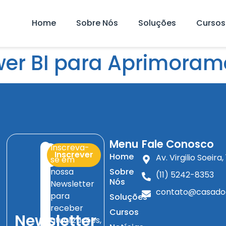
Home
Sobre Nós
Soluções
Cursos
wer BI para Aprimoram
Menu
Fale Conosco
Inscreva-
Inscrever
Home
Av. Virgilio Soeir
se em
nossa
Sobre
(11) 5242-8353
Nós
Newsletter
contato@casado
para
Soluções
receber
Cursos
Newsletter
atualizações,