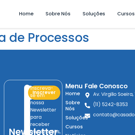
Home
Sobre Nós
Soluções
Cursos
ia de Processos
Menu
Fale Conosco
Inscreva-
Inscrever
Home
Av. Virgilio Soeir
se em
nossa
Sobre
(11) 5242-8353
Nós
Newsletter
contato@casado
para
Soluções
receber
Cursos
Newsletter
atualizações,